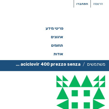
ילוג
הרשמה
התחברו
תוכן
פריטי מידע
ארגונים
תחומים
אודות
משתמשים
aciclovir 400 prezzo senza ...