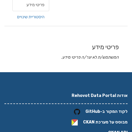
פריטי מידע
היסטוריית שינויים
פריטי מידע
המשתמש/ת לא יצר/ה פריטי מידע.
אודות Rehovot Data Portal
לקוד המקור ב-GitHub
מבוסס על מערכת
CKAN