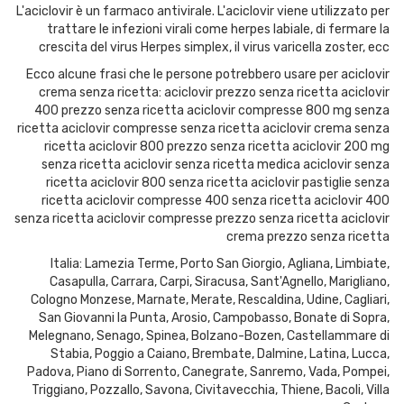
L'aciclovir è un farmaco antivirale. L'aciclovir viene utilizzato per
trattare le infezioni virali come herpes labiale, di fermare la
crescita del virus Herpes simplex, il virus varicella zoster, ecc
Ecco alcune frasi che le persone potrebbero usare per aciclovir
crema senza ricetta: aciclovir prezzo senza ricetta aciclovir
400 prezzo senza ricetta aciclovir compresse 800 mg senza
ricetta aciclovir compresse senza ricetta aciclovir crema senza
ricetta aciclovir 800 prezzo senza ricetta aciclovir 200 mg
senza ricetta aciclovir senza ricetta medica aciclovir senza
ricetta aciclovir 800 senza ricetta aciclovir pastiglie senza
ricetta aciclovir compresse 400 senza ricetta aciclovir 400
senza ricetta aciclovir compresse prezzo senza ricetta aciclovir
crema prezzo senza ricetta
Italia: Lamezia Terme, Porto San Giorgio, Agliana, Limbiate,
Casapulla, Carrara, Carpi, Siracusa, Sant'Agnello, Marigliano,
Cologno Monzese, Marnate, Merate, Rescaldina, Udine, Cagliari,
San Giovanni la Punta, Arosio, Campobasso, Bonate di Sopra,
Melegnano, Senago, Spinea, Bolzano-Bozen, Castellammare di
Stabia, Poggio a Caiano, Brembate, Dalmine, Latina, Lucca,
Padova, Piano di Sorrento, Canegrate, Sanremo, Vada, Pompei,
Triggiano, Pozzallo, Savona, Civitavecchia, Thiene, Bacoli, Villa